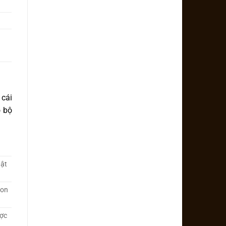
 cái
o bộ
uật
con
ược