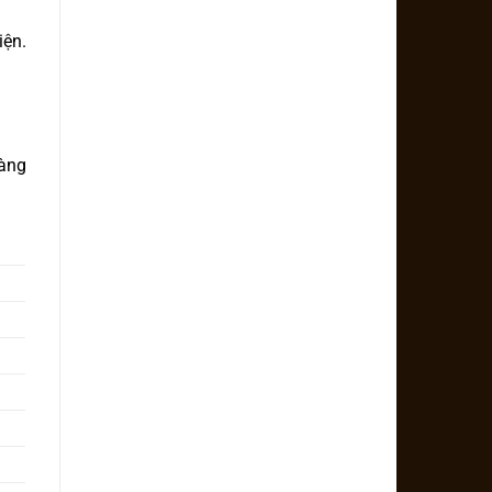
iện.
nàng