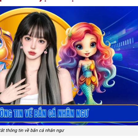
ắt thông tin về bắn cá nhân ngư