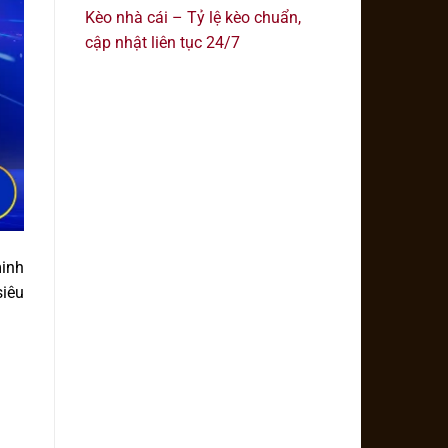
Kèo nhà cái – Tỷ lệ kèo chuẩn,
cập nhật liên tục 24/7
minh
siêu