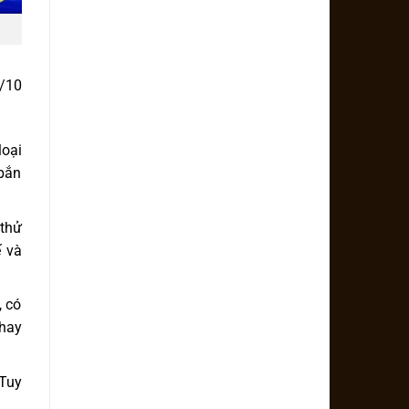
0/10
loại
 bắn
 thử
ế và
, có
thay
 Tuy