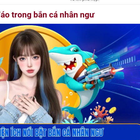
 đáo trong bắn cá nhân ngư