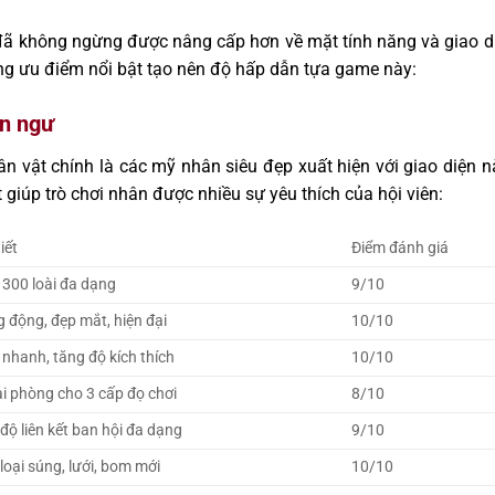
đã không ngừng được nâng cấp hơn về mặt tính năng và giao d
ững ưu điểm nổi bật tạo nên độ hấp dẫn tựa game này:
ân ngư
hân vật chính là các mỹ nhân siêu đẹp xuất hiện với giao diện 
 giúp trò chơi nhân được nhiều sự yêu thích của hội viên:
tiết
Điểm đánh giá
300 loài đa dạng
9/10
 động, đẹp mắt, hiện đại
10/10
 nhanh, tăng độ kích thích
10/10
ại phòng cho 3 cấp đọ chơi
8/10
độ liên kết ban hội đa dạng
9/10
loại súng, lưới, bom mới
10/10