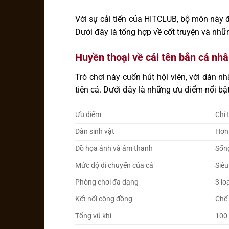
Với sự cải tiến của HITCLUB, bộ môn này 
Dưới đây là tổng hợp về cốt truyện và nh
Huyền thoại về cái tên bắn cá nh
Trò chơi này cuốn hút hội viên, với dàn n
tiên cá. Dưới đây là những ưu điểm nổi bật
Ưu điểm
Chi 
Dàn sinh vật
Hơn 
Đồ họa ảnh và âm thanh
Sống
Mức độ di chuyển của cá
Siêu
Phòng chơi đa dạng
3 lo
Kết nối cộng đồng
Chế 
Tổng vũ khí
100 