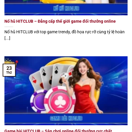
Nổ hũ HITCLUB – Đẳng cấp thế giới game đổi thưởng online
Nổ hũ HITCLUB với top game trendy, đồ họa rực rỡ cùng tỷ lệ hoàn
[...]
23
Th2
Game bài HITCLUB – Sân chơi online đổi thưởng cực chất