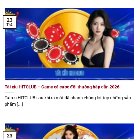
23
Th2
Tài xỉu HITCLUB – Game cá cược đổi thưởng hấp dẫn 2026
Tài xỉu HITCLUB sau khi ra mắt đã nhanh chóng lọt top những sản
phẩm [...]
23