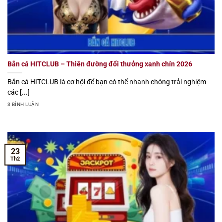
Bắn cá HITCLUB – Thiên đường đổi thưởng xanh chín 2026
Bắn cá HITCLUB là cơ hội để bạn có thể nhanh chóng trải nghiệm
các [...]
3 BÌNH LUẬN
23
Th2