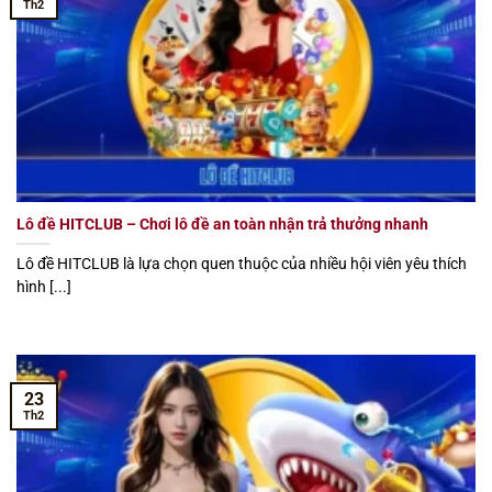
Th2
Lô đề HITCLUB – Chơi lô đề an toàn nhận trả thưởng nhanh
Lô đề HITCLUB là lựa chọn quen thuộc của nhiều hội viên yêu thích
hình [...]
23
Th2