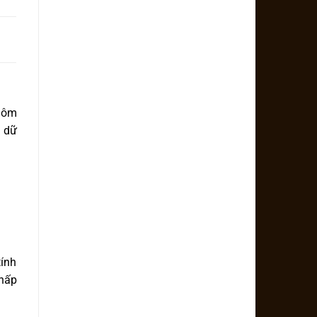
 hôm
y dữ
tính
thấp