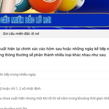
Soi cầu miền Bắc lô rơi
 xuất hiện lại chính xác vào hôm sau hoặc những ngày kế tiếp 
ng thông thường sẽ phân thành nhiều loại khác nhau như sau:
liên tiếp trong nhiều ngày.
.
ộ hoặc chỉ 1, 2 số nhất định.
u chưa xuất hiện nhưng một khi về thì sẽ nằm trong khoảng thời gian nh
úng thưởng một lần.