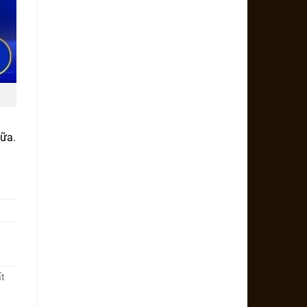
nữa.
ất