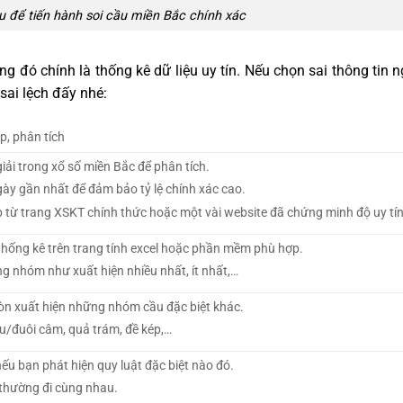
u để tiến hành soi cầu miền Bắc chính xác
 đó chính là thống kê dữ liệu uy tín. Nếu chọn sai thông tin 
sai lệch đấy nhé:
p, phân tích
iải trong xổ số miền Bắc để phân tích.
gày gần nhất để đảm bảo tỷ lệ chính xác cao.
 từ trang XSKT chính thức hoặc một vài website đã chứng minh độ uy tín
 thống kê trên trang tính excel hoặc phần mềm phù hợp.
g nhóm như xuất hiện nhiều nhất, ít nhất,…
òn xuất hiện những nhóm cầu đặc biệt khác.
đầu/đuôi câm, quả trám, đề kép,…
ếu bạn phát hiện quy luật đặc biệt nào đó.
 thường đi cùng nhau.