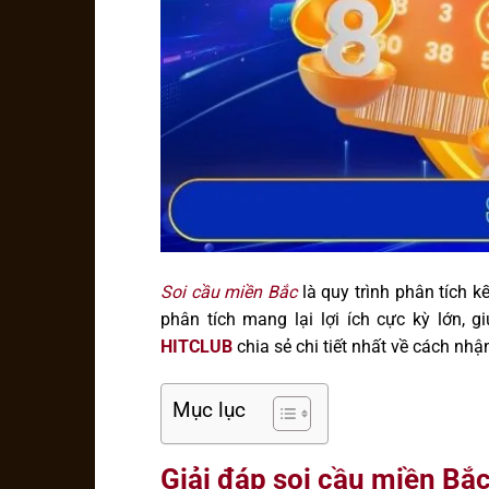
Soi cầu miền Bắc
là quy trình phân tích 
phân tích mang lại lợi ích cực kỳ lớn, 
HITCLUB
chia sẻ chi tiết nhất về cách nhậ
Mục lục
Giải đáp soi cầu miền Bắc