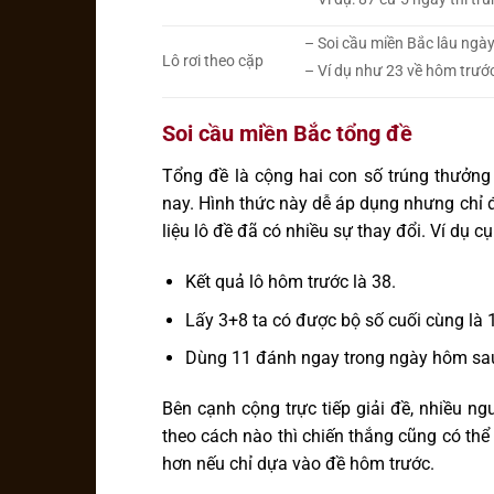
– Soi cầu miền Bắc lâu ngày
Lô rơi theo cặp
– Ví dụ như 23 về hôm trướ
Soi cầu miền Bắc tổng đề
Tổng đề là cộng hai con số trúng thưởn
nay. Hình thức này dễ áp dụng nhưng chỉ 
liệu lô đề đã có nhiều sự thay đổi. Ví dụ cụ
Kết quả lô hôm trước là 38.
Lấy 3+8 ta có được bộ số cuối cùng là 
Dùng 11 đánh ngay trong ngày hôm sau
Bên cạnh cộng trực tiếp giải đề, nhiều ng
theo cách nào thì chiến thắng cũng có thể 
hơn nếu chỉ dựa vào đề hôm trước.